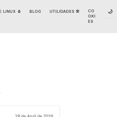
🌙
CO
 LINUX 🐧
BLOG
UTILIDADES 🛠️
OKI
ES
28 de April de 2026