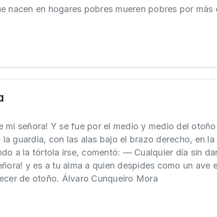
ue nacen en hogares pobres mueren pobres por más 
a
ase mi señora! Y se fue por el medio y medio del otoño
e la guardia, con las alas bajo el brazo derecho, en l
do a la tórtola irse, comentó: — Cualquier día sin da
señora! y es a tu alma a quien despides como un ave
decer de otoño. Álvaro Cunqueiro Mora