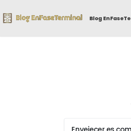
Blog EnFaseT
Envejecer es co