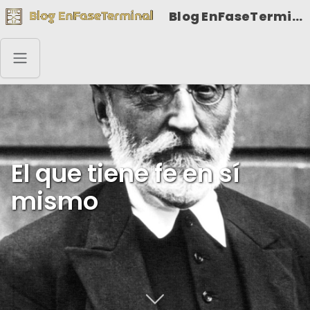
Blog EnFaseTerminal
El que tiene fe en sí
mismo