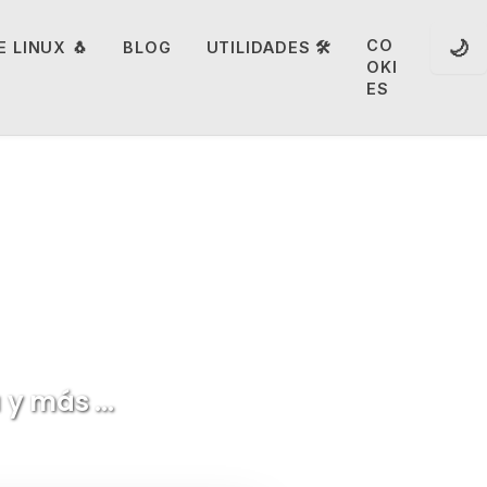
🌙
CO
 LINUX 🐧
BLOG
UTILIDADES 🛠️
OKI
ES
nal
y más ...