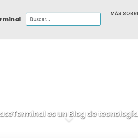
MÁS SOBRE
erminal
Blog
FaseTermi
aseTerminal es un Blog de tecnología 