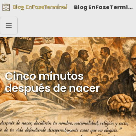
Blog EnFaseTerminal
Cinco minutos
después de nacer