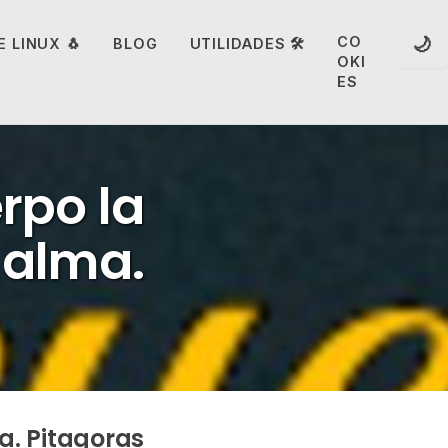
🌙
CO
 LINUX 🐧
BLOG
UTILIDADES 🛠️
OKI
ES
rpo la
 alma.
a. Pitagoras