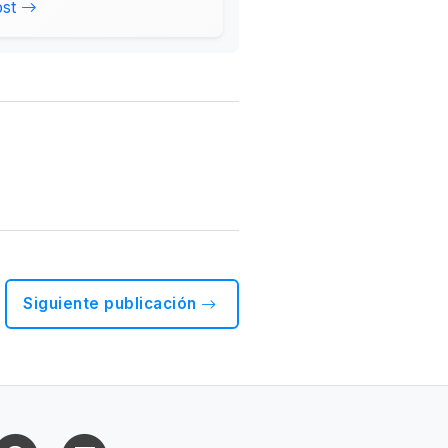
ost
Siguiente publicación
uesky
Threads
Flipboard