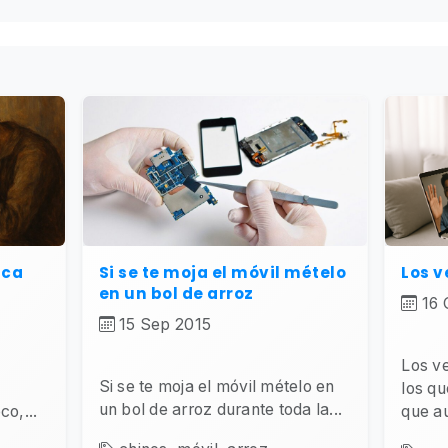
ica
Si se te moja el móvil mételo
Los 
en un bol de arroz
16 
15 Sep 2015
Los v
Si se te moja el móvil mételo en
los que
un bol de arroz durante toda la...
co,...
que au