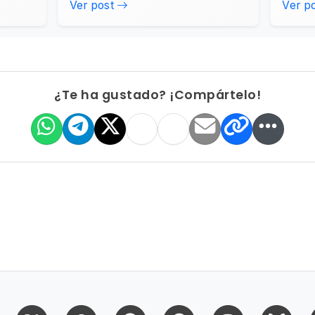
Ver post
Ver p
¿Te ha gustado? ¡Compártelo!
Facebook
X (Twitter)
Whatsapp
Reddit
Telegram
Mastodon
Bl