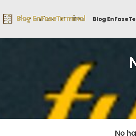
Blog EnFaseT
No ha