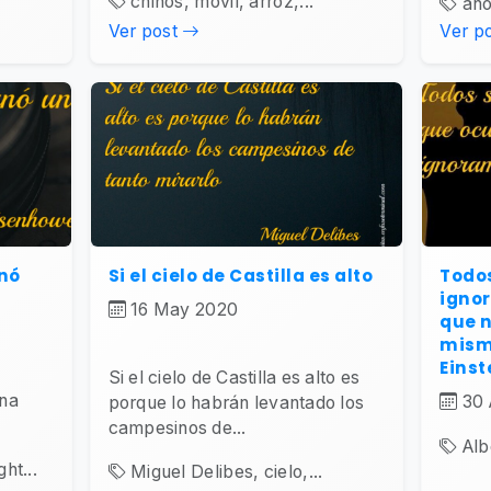
chinos, móvil, arroz,...
.
ano
Ver post
Ver p
nó
Si el cielo de Castilla es alto
Todo
ignor
16 May 2020
que n
mism
Einst
Si el cielo de Castilla es alto es
una
30 
porque lo habrán levantado los
campesinos de...
Alb
ht...
Miguel Delibes, cielo,...