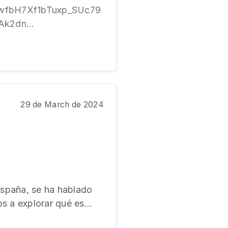
AQwfbH7Xf1bTuxp_SUc79
k2dn...
29 de March de 2024
España, se ha hablado
s a explorar qué es...