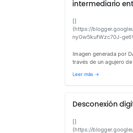
intermediario ent
[]
(https://blogger.goo
nyGw5kufWzc70J-ge6W
Imagen generada por DA
través de un agujero d
Leer más →
Desconexión digi
[]
(https://blogger.goo