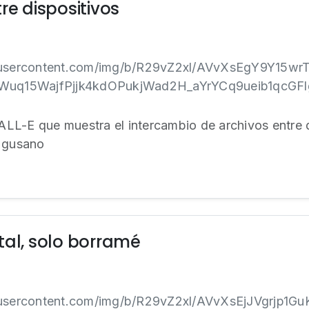
re dispositivos
gleusercontent.com/img/b/R29vZ2xl/AVvXsEgY9Y15
uq15WajfPjjk4kdOPukjWad2H_aYrYCq9ueib1qcGFlg
LL-E que muestra el intercambio de archivos entre
e gusano
tal, solo borramé
gleusercontent.com/img/b/R29vZ2xl/AVvXsEjJVgrjp