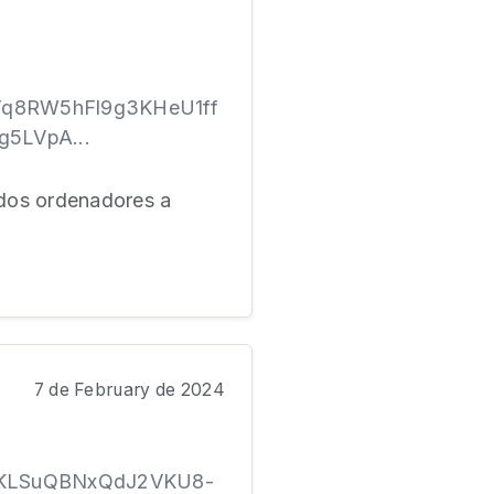
wrTq8RW5hFl9g3KHeU1ff
5LVpA...
 dos ordenadores a
7 de February de 2024
1GuKLSuQBNxQdJ2VKU8-