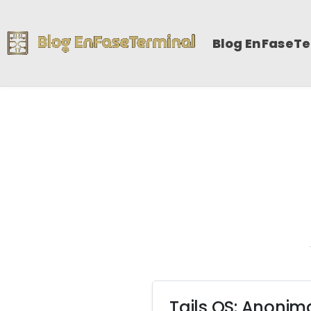
Blog EnFaseT
Tails OS: Anonim