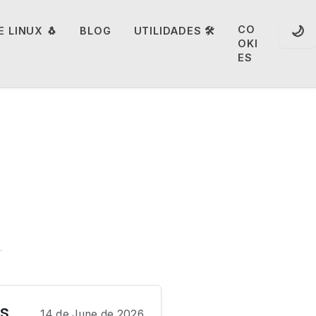
🌙
CO
 LINUX 🐧
BLOG
UTILIDADES 🛠️
OKI
ES
os
14 de June de 2026