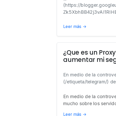
(https://blogger.goog
Zk5XbhBB42j3vAI1RIH
Leer más →
¿Que es un Prox
aumentar mi se
En medio de la controve
(/etiqueta/telegram/) d
En medio de la controv
mucho sobre los servido
Leer más →