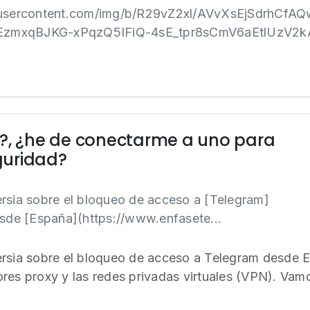
leusercontent.com/img/b/R29vZ2xl/AVvXsEjSdrhCf
EzmxqBJKG-xPqzQ5IFiQ-4sE_tpr8sCmV6aEtlUzV2kA
y?, ¿he de conectarme a uno para
guridad?
rsia sobre el bloqueo de acceso a [Telegram]
esde [España](https://www.enfasete...
ersia sobre el bloqueo de acceso a Telegram desde 
res proxy y las redes privadas virtuales (VPN). Vamo