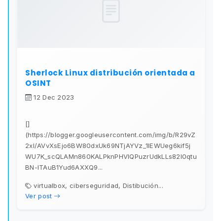
Sherlock Linux distribución orientada a
OSINT
12 Dec 2023
[]
(https://blogger.googleusercontent.com/img/b/R29vZ
2xl/AVvXsEjo6BW80dxUk69NTjAYVz_1IEWUeg6kif5j
WU7K_scQLAMn860KALPknPHVIQPuzrUdkLLs82I0qtu
BN-ITAuB1Yud6AXXQ9...
virtualbox, ciberseguridad, Distibución...
Ver post