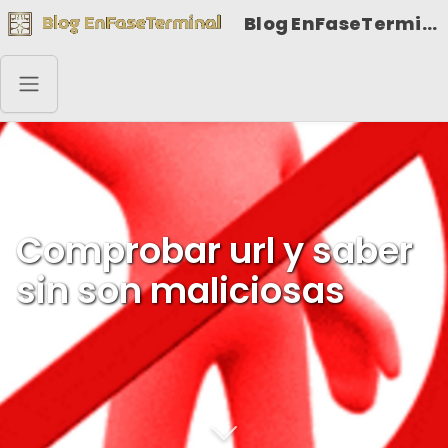
Blog EnFaseTerminal
Comprobar url y saber
sin son maliciosas