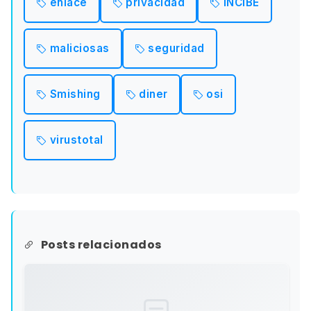
enlace
privacidad
INCIBE
maliciosas
seguridad
Smishing
diner
osi
virustotal
Posts relacionados