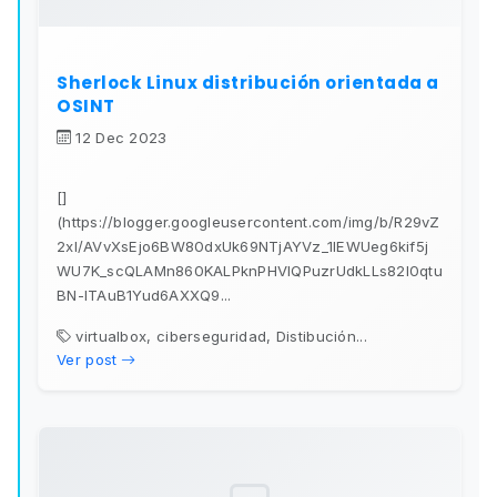
Sherlock Linux distribución orientada a
OSINT
12 Dec 2023
[]
(https://blogger.googleusercontent.com/img/b/R29vZ
2xl/AVvXsEjo6BW80dxUk69NTjAYVz_1IEWUeg6kif5j
WU7K_scQLAMn860KALPknPHVIQPuzrUdkLLs82I0qtu
BN-ITAuB1Yud6AXXQ9...
virtualbox, ciberseguridad, Distibución...
Ver post