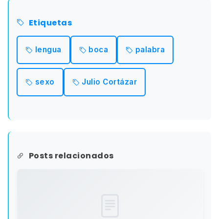
Etiquetas
lengua
boca
palabra
sexo
Julio Cortázar
Posts relacionados