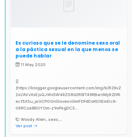
Es curioso que se le denomine sexo oral
a la páctica sexual en la que menos se
puede hablar
11 May 2020
[]
(https://blogger.googleusercontent.com/img/b/R29vZ
2xl/AVvXsEjsQJWx5W49ZGRd2RI8T49RBwnMy92DRl
ecf5X5u_jeGCP0OnGIoveonGmFDFdDsKtOtEmDc9-
09RCza8BOYOm-z1mPkgDC3...
Woody Allen, sexo,...
Ver post