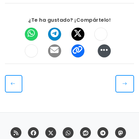
¿Te ha gustado? ¡Compártelo!
RSS
Facebook
X (Twitter)
Whatsapp
Reddit
Telegram
Mast