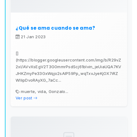
¿Qué se ama cuando se ama?
21 Jan 2023
[]
(https://blogger.googleusercontent.com/img/b/R29vZ
2xl/AVvXsEgV2T3G0mmrPsdScj61bIvin_jeUiaUQA7KV
JHKZmyPe33GxWqjo2sAIP59Pp_wqTxvJyeKjOX7iRZ
WIIipDvoRAyXG_7aCc...
muerte, vida, Gonzalo...
Ver post