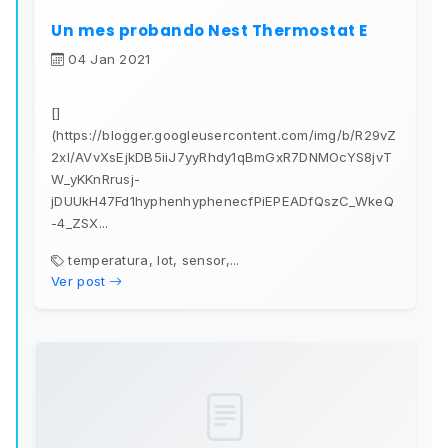
Un mes probando Nest Thermostat E
04 Jan 2021
[]
(https://blogger.googleusercontent.com/img/b/R29vZ
2xl/AVvXsEjkDB5iiJ7yyRhdy1qBmGxR7DNMOcYS8jvT
W_yKKnRrusj-
jDUUkH47Fd1hyphenhyphenecfPiEPEADfQszC_WkeQ
-4_ZSX...
temperatura, lot, sensor,...
Ver post