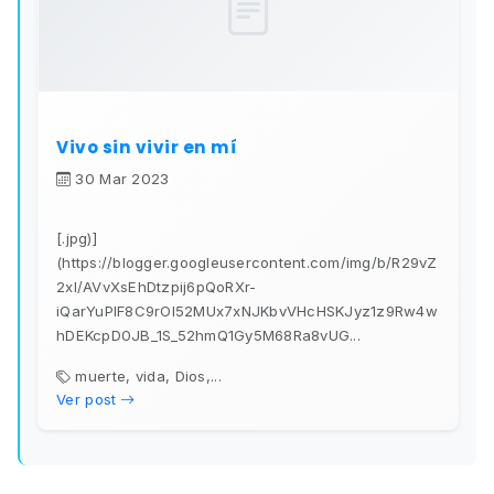
Vivo sin vivir en mí
30 Mar 2023
[.jpg)]
(https://blogger.googleusercontent.com/img/b/R29vZ
2xl/AVvXsEhDtzpij6pQoRXr-
iQarYuPIF8C9rOl52MUx7xNJKbvVHcHSKJyz1z9Rw4w
hDEKcpD0JB_1S_52hmQ1Gy5M68Ra8vUG...
muerte, vida, Dios,...
Ver post