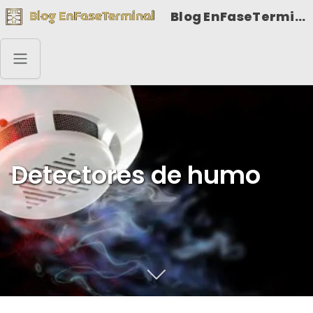
Blog EnFaseTerminal
Detectores de humo