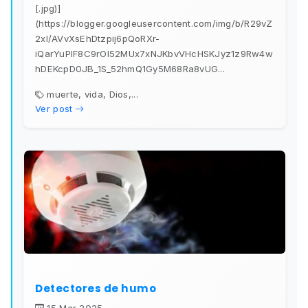
[.jpg)]
(https://blogger.googleusercontent.com/img/b/R29vZ
2xl/AVvXsEhDtzpij6pQoRXr-
iQarYuPIF8C9rOl52MUx7xNJKbvVHcHSKJyz1z9Rw4w
hDEKcpD0JB_1S_52hmQ1Gy5M68Ra8vUG...
muerte, vida, Dios,...
Ver post
Detectores de humo