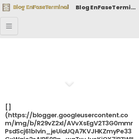
Blog EnFaseTerminal
¿Qué se ama cuando
se ama?
[]
(https://blogger.googleusercontent.co
m/img/b/R29vZ2xl/AVvXsEgV2T3G0mmr
PsdScj61bIvin_jeUiaUQA7KVJHKZmyPe33