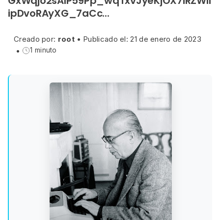
GxWqjo2sAIP59Pp_wqTxvJyeKjOX7iRZWII
ipDvoRAyXG_7aCc...
Creado por:
root
•
Publicado el: 21 de enero de 2023
•
1 minuto