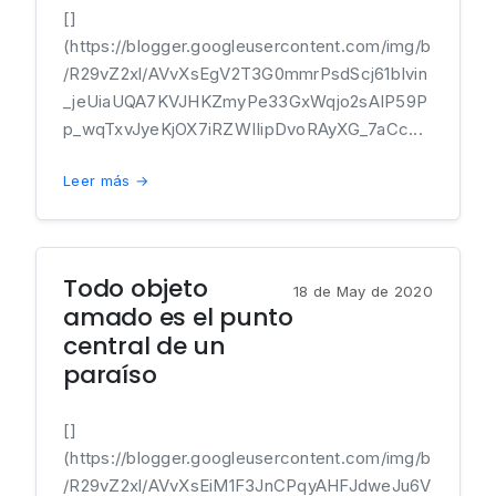
[]
(https://blogger.googleusercontent.com/img/b
/R29vZ2xl/AVvXsEgV2T3G0mmrPsdScj61bIvin
_jeUiaUQA7KVJHKZmyPe33GxWqjo2sAIP59P
p_wqTxvJyeKjOX7iRZWIIipDvoRAyXG_7aCc...
Leer más →
Todo objeto
18 de May de 2020
amado es el punto
central de un
paraíso
[]
(https://blogger.googleusercontent.com/img/b
/R29vZ2xl/AVvXsEiM1F3JnCPqyAHFJdweJu6V