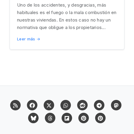
Uno de los accidentes, y desgracias, más
habituales es el fuego o la mala combustión en
nuestras viviendas. En estos caso no hay un
normativa que obligue a los propietarios...
Leer más →
RSS
Facebook
X (Twitter)
Whatsapp
Reddit
Telegram
Mast
Bluesky
Threads
Flipboard
Pinterest
Pinterest Cit