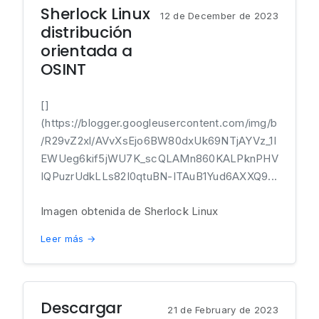
Sherlock Linux
12 de December de 2023
distribución
orientada a
OSINT
[]
(https://blogger.googleusercontent.com/img/b
/R29vZ2xl/AVvXsEjo6BW80dxUk69NTjAYVz_1I
EWUeg6kif5jWU7K_scQLAMn860KALPknPHV
IQPuzrUdkLLs82I0qtuBN-ITAuB1Yud6AXXQ9...
Imagen obtenida de Sherlock Linux
Leer más →
Descargar
21 de February de 2023