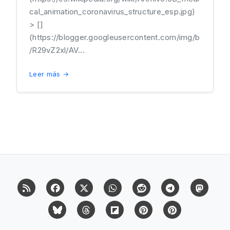
cal_animation_coronavirus_structure_esp.jpg)
> []
(https://blogger.googleusercontent.com/img/b
/R29vZ2xl/AV...
Leer más →
RSS
Facebook
X (Twitter)
Whatsapp
Reddit
Telegram
Mast
Bluesky
Threads
Flipboard
Pinterest
Pinterest Cit