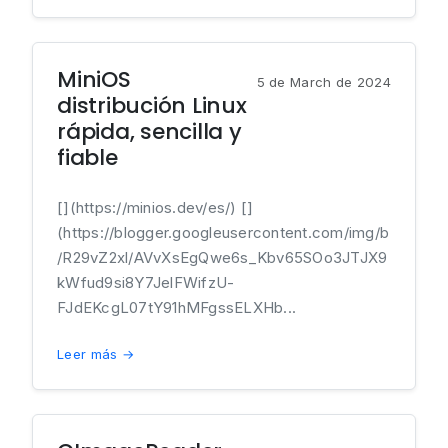
MiniOS
5 de March de 2024
distribución Linux
rápida, sencilla y
fiable
[](https://minios.dev/es/) []
(https://blogger.googleusercontent.com/img/b
/R29vZ2xl/AVvXsEgQwe6s_Kbv65SOo3JTJX9
kWfud9si8Y7JelFWifzU-
FJdEKcgL07tY91hMFgssELXHb...
Leer más →