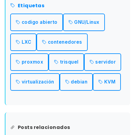
Etiquetas
codigo abierto
GNU/Linux
LXC
contenedores
proxmox
trisquel
servidor
virtualización
debian
KVM
Posts relacionados