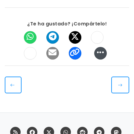
¿Te ha gustado? ¡Compártelo!
RSS
Facebook
X (Twitter)
Whatsapp
Reddit
Telegram
Mast