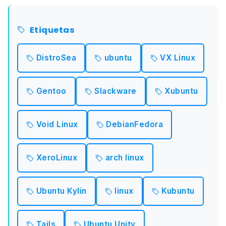
Etiquetas
DistroSea
ubuntu
VX Linux
Gentoo
Slackware
Xubuntu
Void Linux
DebianFedora
XeroLinux
arch linux
Ubuntu Kylin
linux
Kubuntu
Tails
Ubuntu Unity