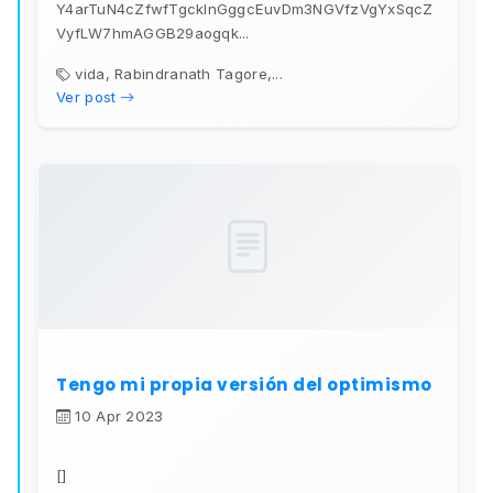
Y4arTuN4cZfwfTgckInGggcEuvDm3NGVfzVgYxSqcZ
VyfLW7hmAGGB29aogqk...
vida, Rabindranath Tagore,...
Ver post
Tengo mi propia versión del optimismo
10 Apr 2023
[]