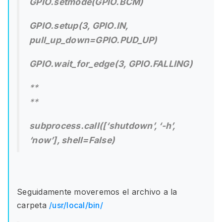
GPIO.setmode(GPIO.BCM)
GPIO.setup(3, GPIO.IN,
pull_up_down=GPIO.PUD_UP)
GPIO.wait_for_edge(3, GPIO.FALLING)
**
**
subprocess.call([‘shutdown’, ‘-h’,
‘now’], shell=False)
Seguidamente moveremos el archivo a la
carpeta
/usr/local/bin/