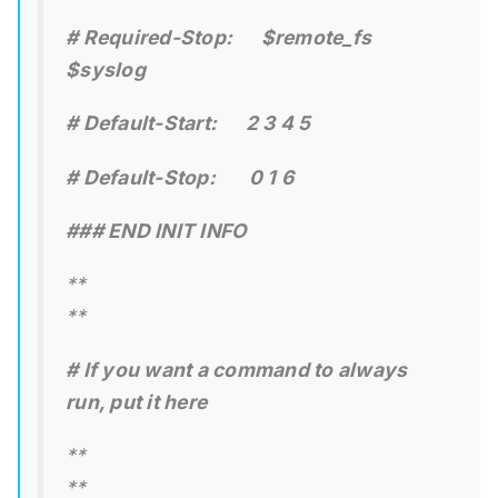
# Required-Stop: $remote_fs
$syslog
# Default-Start: 2 3 4 5
# Default-Stop: 0 1 6
### END INIT INFO
**
**
# If you want a command to always
run, put it here
**
**