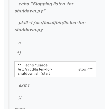
echo “Stopping listen-for-
shutdown.py”
pkill -f /usr/local/bin/listen-for-
shutdown.py
;;
*)
** echo “Usage:
/etc/init.d/listen-for-
stop}”**
shutdown.sh {start
exit 1
;;
esac