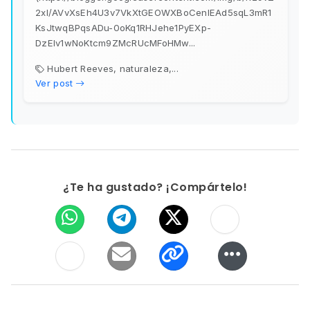
2xl/AVvXsEh4U3v7VkXtGEOWXBoCenIEAd5sqL3mR1
KsJtwqBPqsADu-0oKq1RHJehe1PyEXp-
DzEIv1wNoKtcm9ZMcRUcMFoHMw...
Hubert Reeves, naturaleza,...
Ver post
¿Te ha gustado? ¡Compártelo!