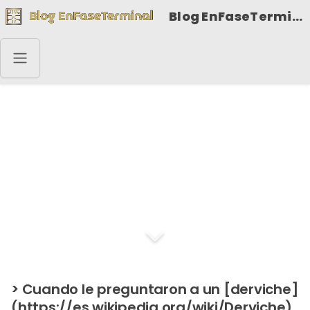
Blog EnFaseTerminal
Cuando le preguntaron
a un derviche por qué
daba culto a Dios por
medio de la danza
> Cuando le preguntaron a un [derviche]
(https://es.wikipedia.org/wiki/Derviche)