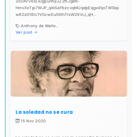
2xl/AVvXsEiDgpurKIjiJZ2tFJgBtI-
HmsXoTjp7WJP_qktSaFbzcvqMUqdpEqgx4tjoTWSkp
w82zD1IDc1VGcwEu59thTIsW29ViJ_qH...
Anthony de Mello...
Ver post
La soledad no se cura
15 Nov 2020