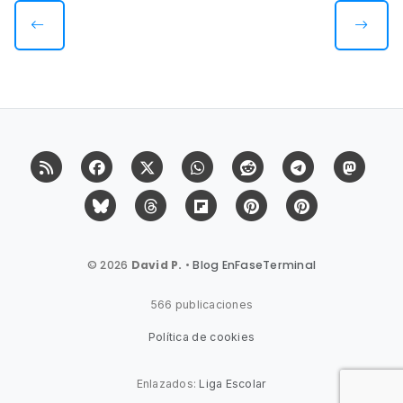
RSS
Facebook
X (Twitter)
Whatsapp
Reddit
Telegram
Mast
Bluesky
Threads
Flipboard
Pinterest
Pinterest Cit
© 2026
David P.
•
Blog EnFaseTerminal
566 publicaciones
Política de cookies
Enlazados:
Liga Escolar