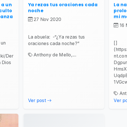
 a un
Ya rezas tus oraciones cada
La na
culto
noche
prol
 danza
mi m
27 Nov 2020
16
La abuela: -“¿Ya rezas tus
 un
[]
oraciones cada noche?”
(https
Anthony de Mello,...
iki/Der
nt.co
a Dios
Dgpur
HmsX
Uqdp
1VGcw
Ant
Ver post
Ver p