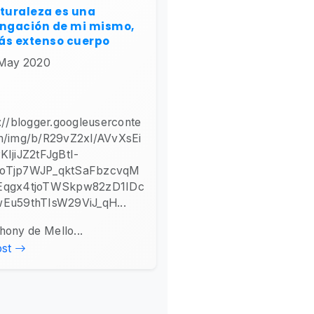
turaleza es una
ongación de mi mismo,
ás extenso cuerpo
 May 2020
://blogger.googleuserconte
m/img/b/R29vZ2xl/AVvXsEi
KIjiJZ2tFJgBtI-
oTjp7WJP_qktSaFbzcvqM
Eqgx4tjoTWSkpw82zD1IDc
Eu59thTIsW29ViJ_qH...
hony de Mello...
ost