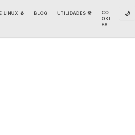
🌙
CO
 LINUX 🐧
BLOG
UTILIDADES 🛠️
OKI
ES
nte no
te ser
eptada