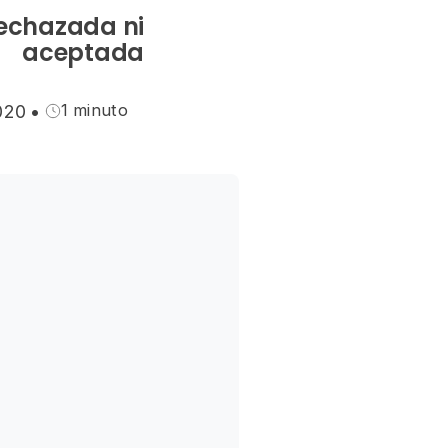
rechazada ni
aceptada
1 minuto
020
•