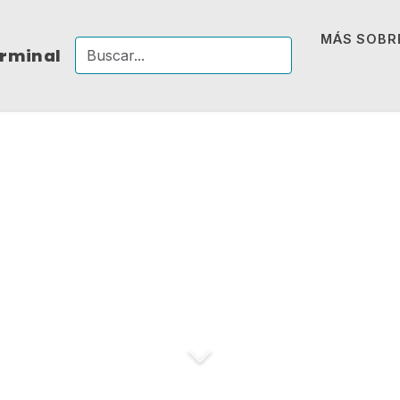
MÁS SOBRE
erminal
La realidad existe
puede realmen
rechazada ni ac