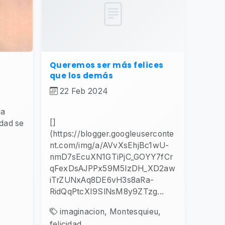
Queremos ser más felices
que los demás
22 Feb 2024
la
[]
dad se
(https://blogger.googleuserconte
nt.com/img/a/AVvXsEhjBc1wU-
nmD7sEcuXN1GTiPjC_GOYY7fCr
qFexDsAJPPx59M5lzDH_XD2aw
iTrZUNxAq8DE6vH3s8aRa-
RidQqPtcXI9SlNsM8y9ZTzg...
imaginacion, Montesquieu,
felicidad,...