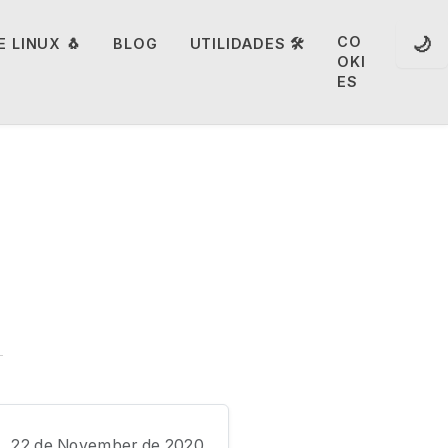
🌙
CO
 LINUX 🐧
BLOG
UTILIDADES 🛠️
OKI
ES
22 de November de 2020