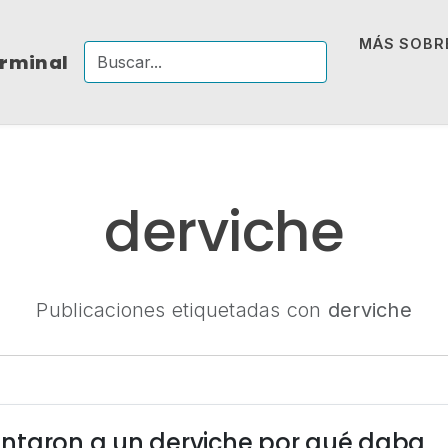
MÁS SOBRE
erminal
derviche
Publicaciones etiquetadas con
derviche
ntaron a un derviche por qué daba