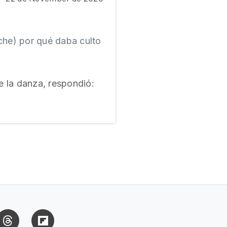
che) por qué daba culto
e la danza, respondió:
uesky
Threads
Flipboard