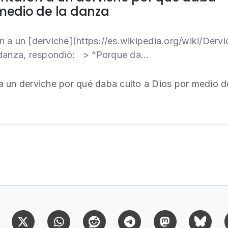
 medio de la danza
 a un [derviche](https://es.wikipedia.org/wiki/Dervi
danza, respondió: > “Porque da...
 un derviche por qué daba culto a Dios por medio d
Facebook
X (Twitter)
Whatsapp
Reddit
Telegram
Mastodon
Bl