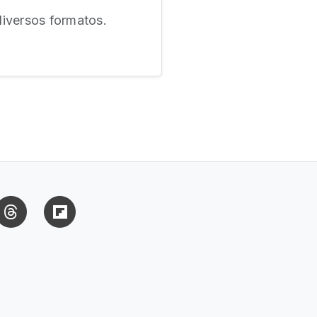
diversos formatos.
uesky
Threads
Flipboard