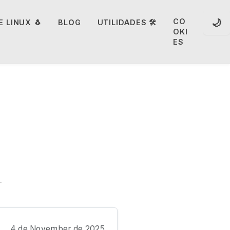
🌙
CO
 LINUX 🐧
BLOG
UTILIDADES 🛠️
OKI
ES
4 de November de 2025