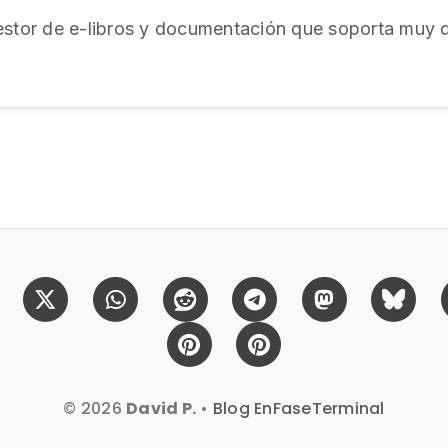
estor de e-libros y documentación que soporta muy 
Facebook
X (Twitter)
Whatsapp
Reddit
Telegram
Mastodon
Bl
Pinterest
Pinterest Citas
© 2026
David P.
•
Blog EnFaseTerminal