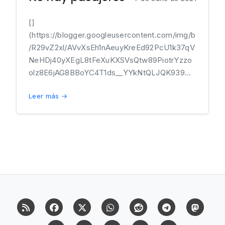
[]
(https://blogger.googleusercontent.com/img/b
/R29vZ2xl/AVvXsEh1nAeuyKreEd92PcU1k37qV
NeHDj40yXEgL8tFeXuKXSVsQtw89PiotrYzzo
olz8E6jAG8BBoYC4T1ds__YYkNtQLJQK939...
Leer más →
RSS
Facebook
X (Twitter)
Whatsapp
Reddit
Telegram
Mast