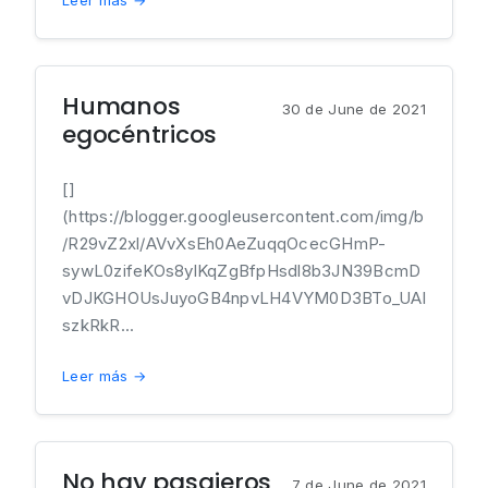
Leer más →
Humanos
30 de June de 2021
egocéntricos
[]
(https://blogger.googleusercontent.com/img/b
/R29vZ2xl/AVvXsEh0AeZuqqOcecGHmP-
sywL0zifeKOs8ylKqZgBfpHsdl8b3JN39BcmD
vDJKGHOUsJuyoGB4npvLH4VYM0D3BTo_UAl
szkRkR...
Leer más →
No hay pasajeros
7 de June de 2021