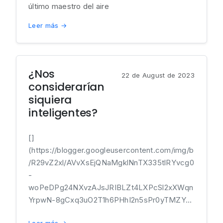
último maestro del aire
Leer más →
¿Nos
22 de August de 2023
considerarían
siquiera
inteligentes?
[]
(https://blogger.googleusercontent.com/img/b
/R29vZ2xl/AVvXsEjQNaMgklNnTX335tlRYvcg0
-
woPeDPg24NXvzAJsJRIBLZt4LXPcSl2xXWqn
YrpwN-8gCxq3uO2T1h6PHhI2n5sPr0yTMZY...