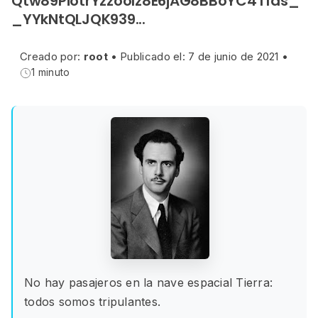
Qtw89PiotrYzzoolz8E6jAG8BBoYC4T1ds_
_YYkNtQLJQK939...
Creado por:
root
•
Publicado el: 7 de junio de 2021
•
1 minuto
No hay pasajeros en la nave espacial Tierra:
todos somos tripulantes.