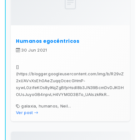
Humanos egocéntricos
30 Jun 2021
[]
(https://blogger.googleusercontent.com/img/b/R29vZ
2xl/AVvXsEh0AeZuqqOcecGHmP-
sywL0zifeKOs8ylKqZgBfpHsdl8b3JN39BcmDvDJKGH
OUsJuyoGB4npvLH4VYM0D3BTo_UAlszkRkR...
galaxia, humanos, Neil...
Ver post