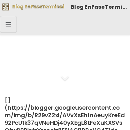
Blog EnFaseTerminal
No hay pasajeros
[]
(https://blogger.googleusercontent.co
m/img/b/R29vZ2xl/AVvXsEh1nAeuyKreEd
92PcU1k37qVNeHDj40yXEgL8tFeXuKXSVs