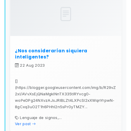
¿Nos considerarían siquiera
inteligentes?
22 Aug 2023
[]
(https://blogger.googleusercontent.com/img/b/R29vZ
2xl/AVvXsEjQNaMgklNnTX335tlRYvcg0-
woPeDPg24NXvzAJsJRIBLZt4LXPcSl2xXWqnYrpwN-
8gCxq3uO2T1h6PHhI2n5sPr0yTMZY...
Lenguaje de signos,...
Ver post