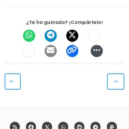
¿Te ha gustado? ¡Compártelo!
RSS
Facebook
X (Twitter)
Whatsapp
Reddit
Telegram
Mast