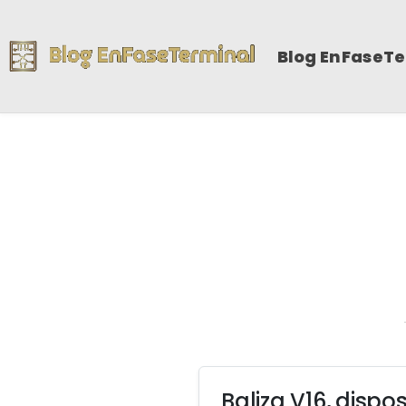
Blog EnFaseT
Baliza V16, dispo