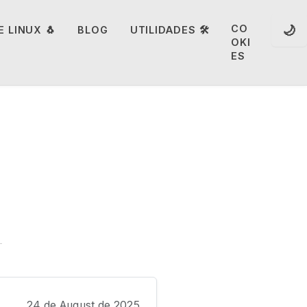
🌙
CO
 LINUX 🐧
BLOG
UTILIDADES 🛠️
OKI
ES
24 de August de 2025