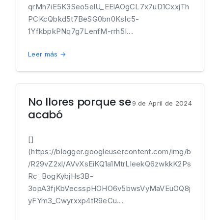
qrMn7iE5K3Seo5elU_EElAOgCL7x7uD1CxxjTh
PCKcQbkd5t7BeSG0bn0KsIc5-
1YfkbpkPNq7g7LenfM-rrh5I...
Leer más →
No llores porque se
9 de April de 2024
acabó
[]
(https://blogger.googleusercontent.com/img/b
/R29vZ2xl/AVvXsEiKQ1a1MtrLleekQ6zwkkK2Ps
Rc_BogKybjHs3B-
3opA3fjKbVecsspHOHO6v5bwsVyMaVEuOQ8j
yFYm3_Cwyrxxp4tR9eCu...