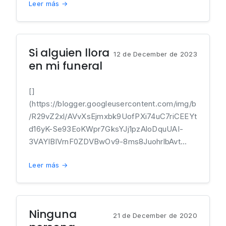
Leer más →
Si alguien llora
12 de December de 2023
en mi funeral
[]
(https://blogger.googleusercontent.com/img/b
/R29vZ2xl/AVvXsEjmxbk9UofPXi74uC7riCEEYt
d16yK-Se93EoKWpr7GksYJj1pzAloDquUAI-
3VAYIBlVrnF0ZDVBwOv9-8ms8JuohrlbAvt...
Leer más →
Ninguna
21 de December de 2020