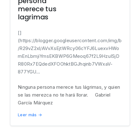
persona
merece tus
lagrimas
[]
(https://blogger.googleusercontent.com/img/b
/R29vZ2xl/AVvXsEjtWRcy06cYFJ6LuexvHWo
mEnLbmjiYmsEKBWP6GMeoq67f2L9HzuISjD
R80Rx7EQdedXFOOhktBGJhqinb7VWxaV-
877YGU...
Ninguna persona merece tus lágrimas, y quien
se las merezca no te hará llorar. Gabriel
García Márquez
Leer más →