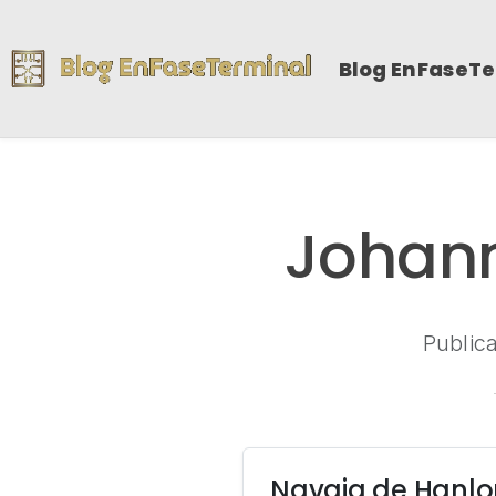
Blog EnFaseT
Johan
Public
Navaja de Hanlo