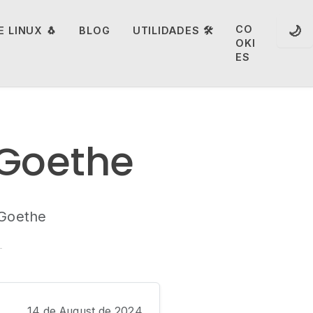
🌙
CO
 LINUX 🐧
BLOG
UTILIDADES 🛠️
OKI
ES
Goethe
Goethe
14 de August de 2024