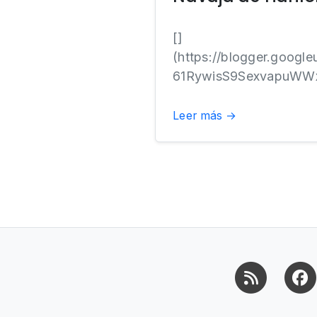
[]
(https://blogger.goo
61RywisS9SexvapuWW
Leer más →
RSS