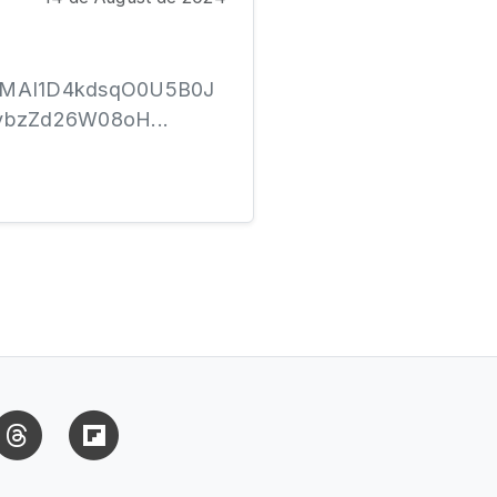
n1sMAI1D4kdsqO0U5B0J
bzZd26W08oH...
uesky
Threads
Flipboard