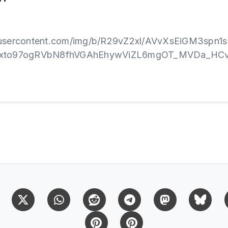
gleusercontent.com/img/b/R29vZ2xl/AVvXsEiGM3sp
xto97ogRVbN8fhVGAhEhywViZL6mgOT_MVDa_HCv
Facebook
X (Twitter)
Whatsapp
Reddit
Telegram
Mastodon
Bl
Pinterest
Pinterest Citas