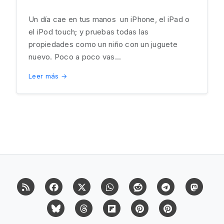
Un día cae en tus manos un iPhone, el iPad o
el iPod touch; y pruebas todas las
propiedades como un niño con un juguete
nuevo. Poco a poco vas...
Leer más →
RSS
Facebook
X (Twitter)
Whatsapp
Reddit
Telegram
Mast
Bluesky
Threads
Flipboard
Pinterest
Pinterest Cit