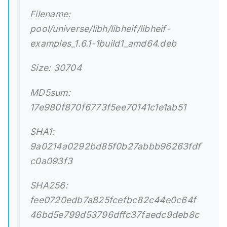
Filename:
pool/universe/libh/libheif/libheif-
examples_1.6.1-1build1_amd64.deb
Size: 30704
MD5sum:
17e980f870f6773f5ee70141c1e1ab51
SHA1:
9a0214a0292bd85f0b27abbb96263fdf
c0a093f3
SHA256:
fee0720edb7a825fcefbc82c44e0c64f
46bd5e799d53796dffc37faedc9deb8c