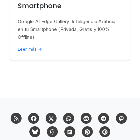
Smartphone
Google AI Edge Gallery: Inteligencia Artificial
en tu Smartphone (Privada, Gratis y 100%
Offline)
Leer más →
RSS
Facebook
X (Twitter)
Whatsapp
Reddit
Telegram
Mast
Bluesky
Threads
Flipboard
Pinterest
Pinterest Cit