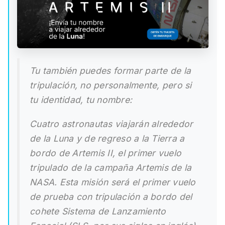
Tu también puedes formar parte de la
tripulación, no personalmente, pero si
tu identidad, tu nombre:
Cuatro astronautas viajarán alrededor
de la Luna y de regreso a la Tierra a
bordo de Artemis II, el primer vuelo
tripulado de la campaña Artemis de la
NASA. Esta misión será el primer vuelo
de prueba con tripulación a bordo del
cohete Sistema de Lanzamiento