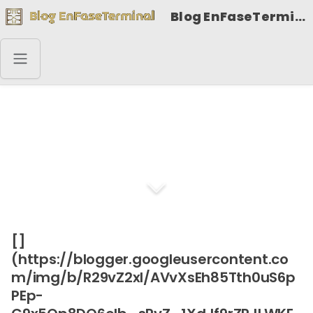
Blog EnFaseTerminal
Antiguo proverbio
japonés Samurai
[]
(https://blogger.googleusercontent.co
m/img/b/R29vZ2xl/AVvXsEh85Tth0uS6p
PEp-