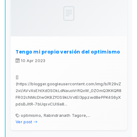
Tengo mi propia versión del optimismo
10 Apr 2023
[]
(https://blogger.googleusercontent.com/img/b/R29vZ
2xl/AVvXsEhtXdDSOkLdNauoVrRQxW_0Z0mQ3KKQR8
FR02cNMcDIw0K8ZfOS9kUVvtEl3ppzwd8ePPK4S6yX
pdsBJltR-7bUqsvCUl9a8...
optimismo, Rabindranath Tagore,...
Ver post