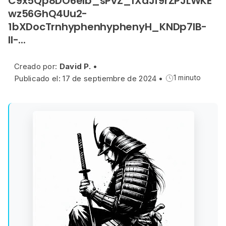
C9x5Qp8DO6eIb_sPvZ_1XdJf9rZPJLWKE
wz56GhQ4Uu2-
1bXDocTrnhyphenhyphenyH_KNDp7lB-
lI-...
Creado por:
David P.
•
Publicado el: 17 de septiembre de 2024
•
1 minuto