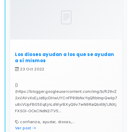
Los dioses ayudan a los que se ayudan
a sí mismos
23 Oct 2022
[]
(https://blogger.googleusercontent.com/img/b/R29vZ
2xl/AVvXsEjJd8jcDHwUYCnFP89bNxYqQRbImpQwilp7
u8cVUpFB05EqEjnLdWyrBXyQ9v7wN9RaQbi69j1JNXj
FXSOI-OCkCNdN2iTV5...
confianza, ayudar, dioses,...
Ver post