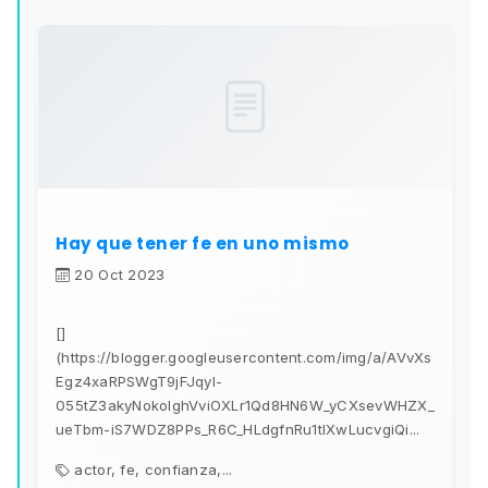
Hay que tener fe en uno mismo
20 Oct 2023
[]
(https://blogger.googleusercontent.com/img/a/AVvXs
Egz4xaRPSWgT9jFJqyl-
055tZ3akyNokoIghVviOXLr1Qd8HN6W_yCXsevWHZX_
ueTbm-iS7WDZ8PPs_R6C_HLdgfnRu1tIXwLucvgiQi...
actor, fe, confianza,...