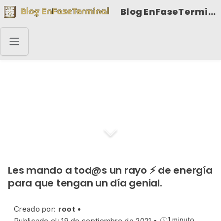
Blog EnFaseTerminal
Buenos días VIII
Les mando a tod@s un rayo ⚡ de energía
para que tengan un día genial.
Creado por:
root
•
Publicado el: 19 de septiembre de 2021
•
1 minuto