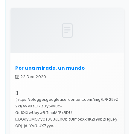
Por una mirada, un mundo
22 Dec 2020
[]
(https://blogger.googleusercontent.com/img/b/R29vZ
2xl/AVvXsEi7B0y5vv3c-
GdIQiXwUoywRf1maMfRxRDU-
I_DGdyUMG7yOsS8JJLhObRUliYokXk4KZI99b2HgLey
QDj-jdsYvfUUX7yya...