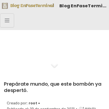
Blog EnFaseTerminal
Buenos días IV
Prepárate mundo, que este bombón ya
despertó.
Creado por:
root
•
Publicado el: 19 de septiembre de 2021
•
1 minuto