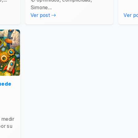
Simone...
Ver post
Ver p
puede
e medir
por su