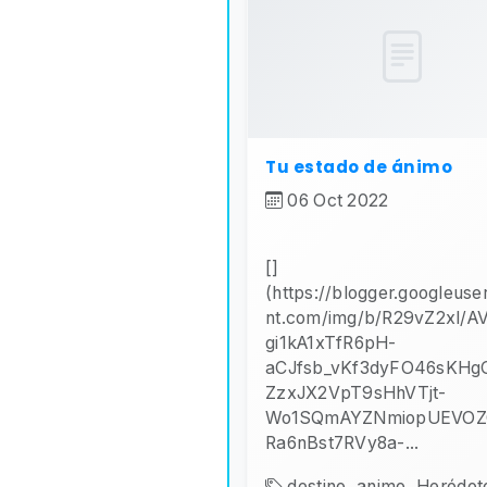
Tu estado de ánimo
06 Oct 2022
[]
(https://blogger.googleuse
nt.com/img/b/R29vZ2xl/A
gi1kA1xTfR6pH-
aCJfsb_vKf3dyFO46sKHg
ZzxJX2VpT9sHhVTjt-
Wo1SQmAYZNmiopUEVOZ
Ra6nBst7RVy8a-...
destino, animo, Heródoto