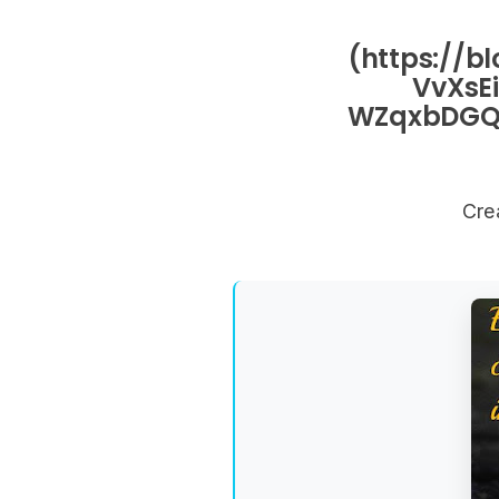
(https://b
VvXsE
WZqxbDGQ
Cre