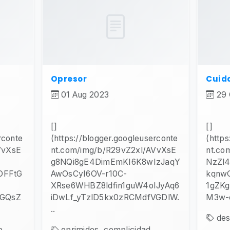
Opresor
Cuid
01 Aug 2023
29 
[]
[]
rconte
(https://blogger.googleuserconte
(https
VvXsE
nt.com/img/b/R29vZ2xl/AVvXsE
nt.co
g8NQi8gE4DimEmKI6K8wIzJaqY
NzZl
OFFtG
AwOsCyI6OV-r10C-
kqnw
XRse6WHBZ8ldfin1guW4oIJyAq6
1gZKg
GQsZ
iDwLf_yTzlD5kx0zRCMdfVGDlW.
M3w-o
..
des
,...
oprimidos, complicidad,