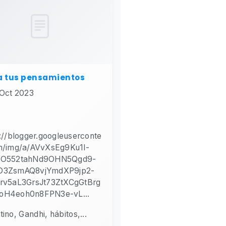
a tus pensamientos
Oct 2023
://blogger.googleuserconte
m/img/a/AVvXsEg9Ku1l-
4O552tahNd9OHN5Qgd9-
O3ZsmAQ8vjYmdXP9jp2-
rv5aL3GrsJt73ZtXCgGtBrg
H4eoh0n8FPN3e-vL...
tino, Gandhi, hábitos,...