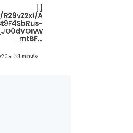
[]
/R29vZ2xl/A
st9F4SbRus-
_JO0dVOIvw
_mtBF...
1 minuto
020
•