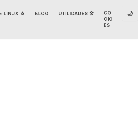
🌙
CO
 LINUX 🐧
BLOG
UTILIDADES 🛠️
OKI
ES
 sin la
ta del
oluntad