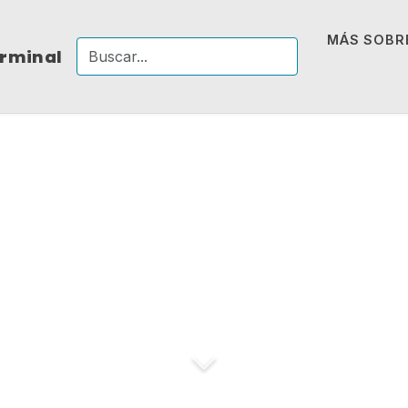
MÁS SOBRE
erminal
El destino no reina
complicidad secre
instinto y de la v