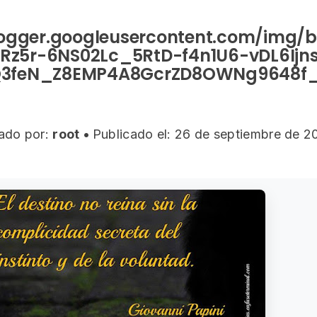
logger.googleusercontent.com/img/b
iRz5r-6NS02Lc_5RtD-f4n1U6-vDL6Ijn
3feN_Z8EMP4A8GcrZD8OWNg9648f
ado por:
root
•
Publicado el: 26 de septiembre de 2