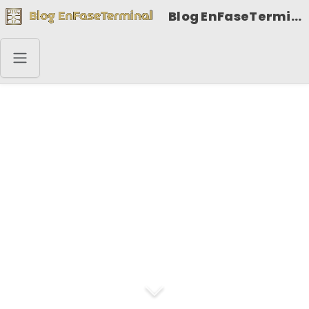
Blog EnFaseTerminal
Vuestra fama es como
la flor, que tan pronto
brota, muere, y la
marchita el mismo sol
que la hizo nacer de la
tierra ingrata.