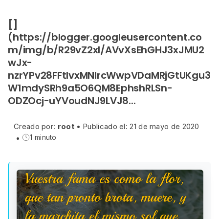
[]
(https://blogger.googleusercontent.co
m/img/b/R29vZ2xl/AVvXsEhGHJ3xJMU2
wJx-
nzrYPv28FFtIvxMNIrcWwpVDaMRjGtUKgu3
W1mdySRh9a5O6QM8EphshRLSn-
ODZOcj-uYVoudNJ9LVJ8...
Creado por:
root
•
Publicado el: 21 de mayo de 2020
•
1 minuto