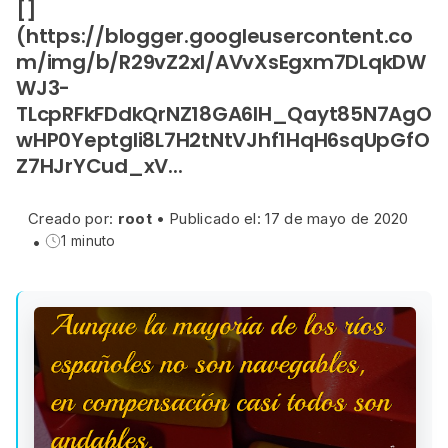
[]
(https://blogger.googleusercontent.co
m/img/b/R29vZ2xl/AVvXsEgxm7DLqkDW
WJ3-
TLcpRFkFDdkQrNZ18GA6lH_Qayt85N7AgO
wHP0Yeptgli8L7H2tNtVJhf1HqH6sqUpGfO
Z7HJrYCud_xV...
Creado por:
root
•
Publicado el: 17 de mayo de 2020
•
1 minuto