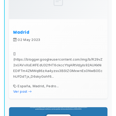
Madrid
02 May 2023
[]
(https://blogger.googleusercontent.com/img/b/R29vZ
2xl/AVvXsEiKFEdU32fHT6ckccYtqARtVdjyIs92AUKkNi
EDlFTm4ZMWq86zAa4yzss3BStZGMxwnEs0NwB0Ec
hUFDdTjx_D6skyGohf6...
España, Madrid, Pedro...
Ver post