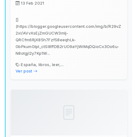
13 Feb 2021
[]
(https://blogger.googleusercontent.com/img/b/R29vZ
2xl/AVvXsEjZmGUCW3mlj-
QRCfm6RjX85h7FzfS8eeqhLk-
0bPkumGIpl_ctSI8ffDB2rUO9aYjWiMqDQioCx3Oo6u-
N8otgjl2y7Kp1W...
España, libros, leer,...
Ver post