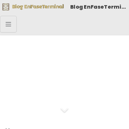
Blog EnFaseTerminal
Aunque la mayoría de
los ríos españoles no
son navegables, en
compensación casi
todos son andables.