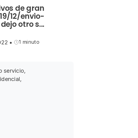
ivos de gran
9/12/envio-
jo otro s...
1 minuto
2022
•
o servicio,
idencial,