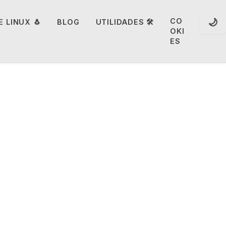
🌙
CO
 LINUX 🐧
BLOG
UTILIDADES 🛠️
OKI
ES
e gran
rte II