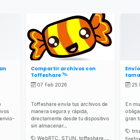
ran
Compartir archivos con
Envío
Toffeshare 𓄯
tama
07 Feb 2026
25 
e
Toffeshare envía tus archivos de
En mu
ivos
manera segura y rápida,
obliga
envio-
directamente desde tu dispositivo
gran 
sin almacenar...
trn
WebRTC, STUN, toffeshare,...
firefox