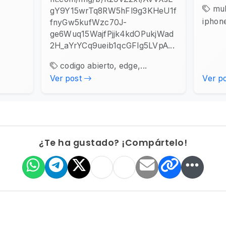
mul
gY9Y15wrTq8RW5hFl9g3KHeU1f
iphone
fnyGw5kufWzc70J-
ge6Wuq15WajfPjjk4kdOPukjWad
2H_aYrYCq9ueib1qcGFlg5LVpA...
codigo abierto, edge,...
Ver post
Ver p
¿Te ha gustado? ¡Compártelo!