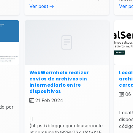
Ver post
Ver p
WebWormhole realizar
Loca
envíos de archivos sin
archi
intermediario entre
cerc
dispositivos
06
21 Feb 2024
do por
Local
[]
dispos
.
(https://blogger.googleuserconte
código
nt.com/img/b/R29vZ2xl/AVvXsE