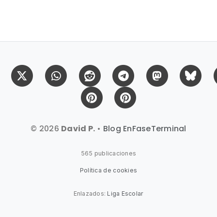
Facebook
X (Twitter)
Whatsapp
Reddit
Telegram
Mastodon
Bl
Pinterest
Pinterest Citas
© 2026
David P.
•
Blog EnFaseTerminal
565 publicaciones
Política de cookies
Enlazados:
Liga Escolar