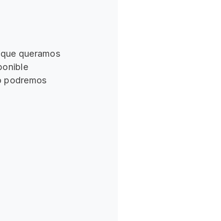
s que queramos
ponible
 o podremos