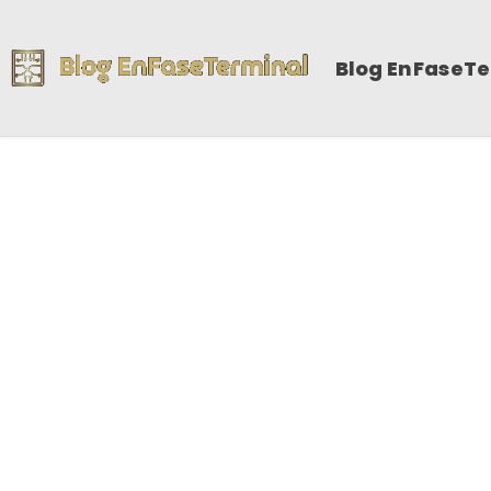
Blog EnFaseT
E