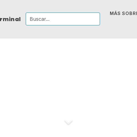
MÁS SOBRE
erminal
nvío de archivos d
tamaño pa