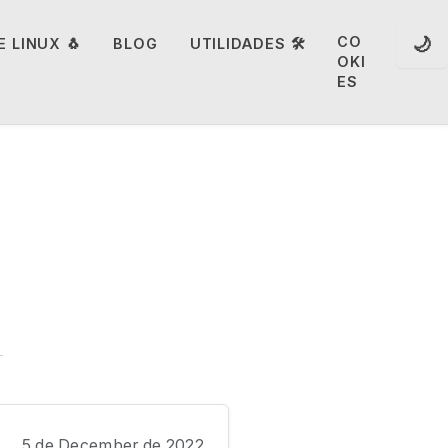
🌙
CO
 LINUX 🐧
BLOG
UTILIDADES 🛠️
OKI
ES
5 de December de 2022