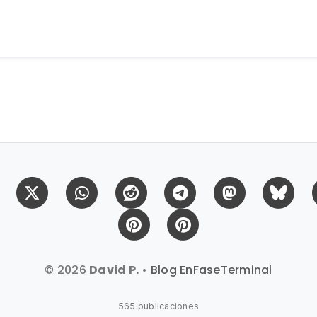
Facebook
X (Twitter)
Whatsapp
Reddit
Telegram
Mastodon
Bl
Pinterest
Pinterest Citas
© 2026
David P.
•
Blog EnFaseTerminal
565 publicaciones