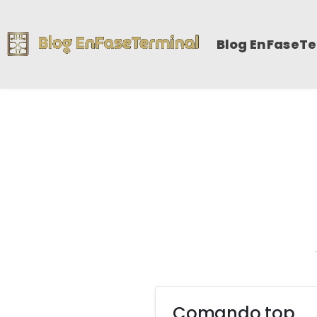
Blog EnFaseT
Comando top