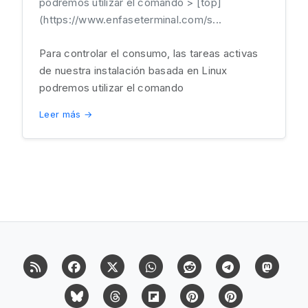
podremos utilizar el comando > [top]
(https://www.enfaseterminal.com/s...
Para controlar el consumo, las tareas activas
de nuestra instalación basada en Linux
podremos utilizar el comando
Leer más →
RSS
Facebook
X (Twitter)
Whatsapp
Reddit
Telegram
Mast
Bluesky
Threads
Flipboard
Pinterest
Pinterest Cit