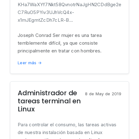
KHa7WaXYf7Nkt58QvnotrNaJgHN2CDdBge2e
C7RuO5PYiv3UJhVcQ4x-
x1mJEgmtZcDh7cLR-B...
Joseph Conrad Ser mujer es una tarea
terriblemente difícil, ya que consiste
principalmente en tratar con hombres.
Leer más →
Administrador de
8 de May de 2019
tareas terminal en
Linux
Para controlar el consumo, las tareas activas
de nuestra instalación basada en Linux