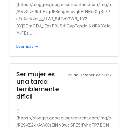
(https://blogger.googleusercontent.com/img/a
/AVvXsEi6obFxqdF8nngVuuvqhEfHKqr0gXf7P
uFeXarkzql_y_UW1_84Tz92W8_LY2-
3Yj9DmGDJ_jExxP0LSd1GypTqndgIKkiRXYyJo
Y-FEs...
Leer más →
Ser mujer es
23 de October de 2022
una tarea
terriblemente
difícil
[]
(https://blogger.googleusercontent.com/img/b
/R29vZ2xl/AVvXsEiNN0wc5FE5iFyhqFP7BON