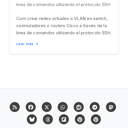
linea de comandos utilizando el protocolo SSH
Com crear redes virtuales o VLAN en switch,
conmutadores o routers Cisco a través de la
linea de comandos utilizando el protocolo SSH.
Leer más →
RSS
Facebook
X (Twitter)
Whatsapp
Reddit
Telegram
Mast
Bluesky
Threads
Flipboard
Pinterest
Pinterest Cit