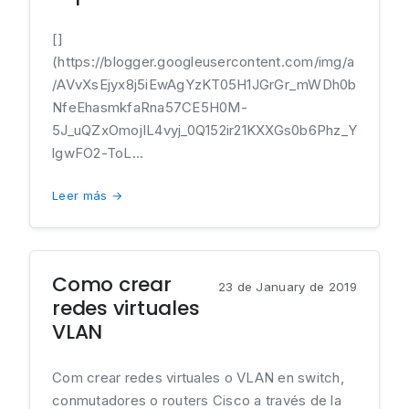
[]
(https://blogger.googleusercontent.com/img/a
/AVvXsEjyx8j5iEwAgYzKT05H1JGrGr_mWDh0b
NfeEhasmkfaRna57CE5H0M-
5J_uQZxOmojIL4vyj_0Q152ir21KXXGs0b6Phz_Y
lgwFO2-ToL...
Leer más →
Como crear
23 de January de 2019
redes virtuales
VLAN
Com crear redes virtuales o VLAN en switch,
conmutadores o routers Cisco a través de la