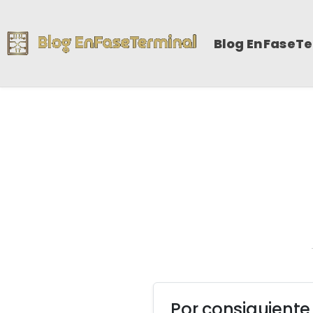
Blog EnFaseT
Por consiguiente