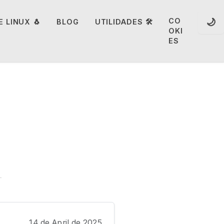
🌙
CO
 LINUX 🐧
BLOG
UTILIDADES 🛠️
OKI
ES
14 de April de 2025