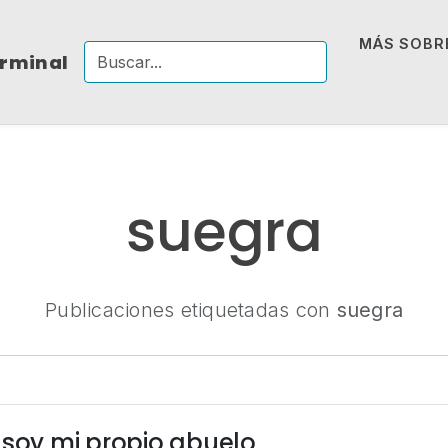
MÁS SOBRE
erminal
suegra
Publicaciones etiquetadas con
suegra
 soy mi propio abuelo