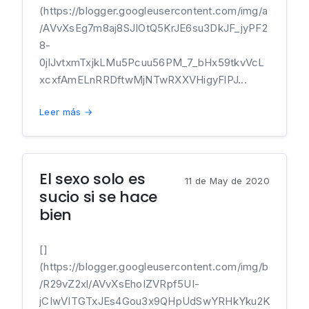
(https://blogger.googleusercontent.com/img/a
/AVvXsEg7m8aj8SJIOtQ5KrJE6su3DkJF_jyPF2
8-
0jlJvtxmTxjkLMu5Pcuu56PM_7_bHx59tkvVcL
xcxfAmELnRRDftwMjNTwRXXVHigyFlPJ...
Leer más →
El sexo solo es
11 de May de 2020
sucio si se hace
bien
[]
(https://blogger.googleusercontent.com/img/b
/R29vZ2xl/AVvXsEhoIZVRpf5UI-
jCIwVITGTxJEs4Gou3x9QHpUdSwYRHkYku2K