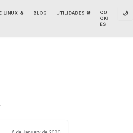
🌙
CO
 LINUX 🐧
BLOG
UTILIDADES 🛠️
OKI
ES
6 de January de 2020