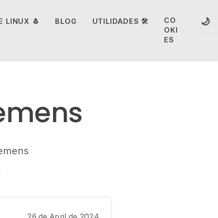
🌙
CO
 LINUX 🐧
BLOG
UTILIDADES 🛠️
OKI
ES
lemens
lemens
26 de April de 2024