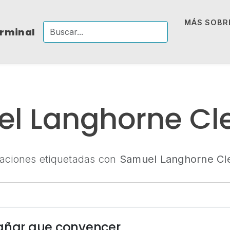
MÁS SOBRE
erminal
l Langhorne C
caciones etiquetadas con
Samuel Langhorne C
gañar que convencer