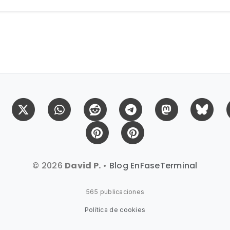
Facebook
X (Twitter)
Whatsapp
Reddit
Telegram
Mastodon
Bl
Pinterest
Pinterest Citas
© 2026
David P.
•
Blog EnFaseTerminal
565 publicaciones
Política de cookies