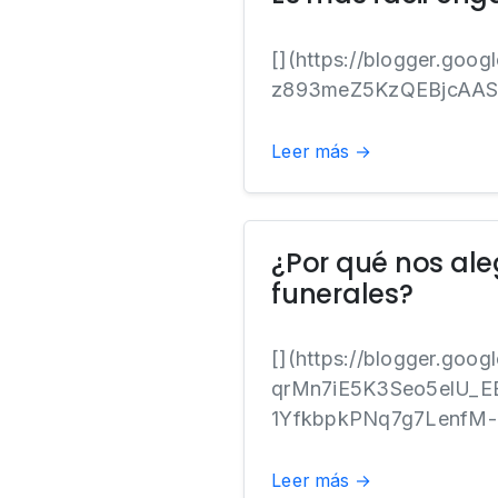
[](https://blogger.go
z893meZ5KzQEBjcAAS
Leer más →
¿Por qué nos ale
funerales?
[](https://blogger.go
qrMn7iE5K3Seo5elU_E
1YfkbpkPNq7g7LenfM-rr
Leer más →