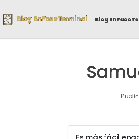
Blog EnFaseT
Samue
Publi
Es más fácil en