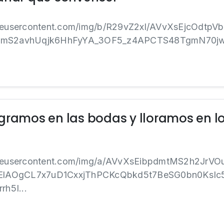
ogleusercontent.com/img/b/R29vZ2xl/AVvXsEjcOdtp
mS2avhUqjk6HhFyYA_3OF5_z4APCTS48TgmN70jwZJ
gramos en las bodas y lloramos en l
ogleusercontent.com/img/a/AVvXsEibpdmtMS2h2JrVO
ElAOgCL7x7uD1CxxjThPCKcQbkd5t7BeSG0bn0KsIc
h5I...