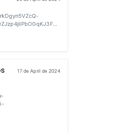
VbrkDgyn5VZcQ-
zp4jiiPbOGqKJ3F...
os
17 de April de 2024
u-
5-