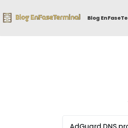
Blog EnFaseT
AdGuard DNS prot