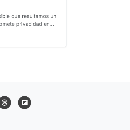
sible que resultamos un
omete privacidad en...
uesky
Threads
Flipboard