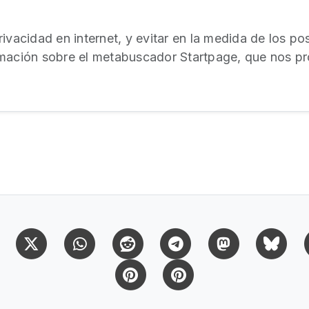
ivacidad en internet, y evitar en la medida de los po
mación sobre el metabuscador Startpage, que nos pr
Facebook
X (Twitter)
Whatsapp
Reddit
Telegram
Mastodon
Bl
Pinterest
Pinterest Citas