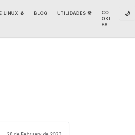
🌙
CO
 LINUX 🐧
BLOG
UTILIDADES 🛠️
OKI
ES
28 de February de 2023