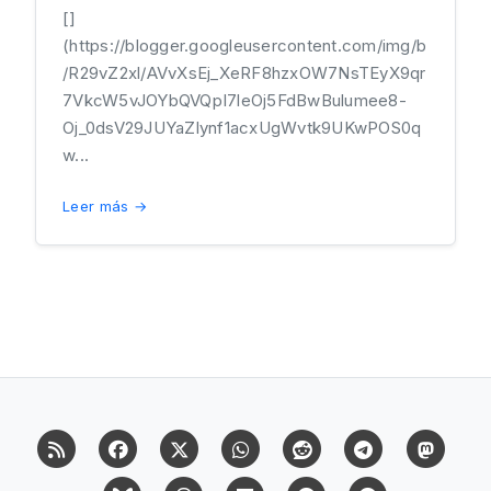
[]
(https://blogger.googleusercontent.com/img/b
/R29vZ2xl/AVvXsEj_XeRF8hzxOW7NsTEyX9qr
7VkcW5vJOYbQVQpI7leOj5FdBwBulumee8-
Oj_0dsV29JUYaZlynf1acxUgWvtk9UKwPOS0q
w...
Leer más →
RSS
Facebook
X (Twitter)
Whatsapp
Reddit
Telegram
Mast
Bluesky
Threads
Flipboard
Pinterest
Pinterest Cit