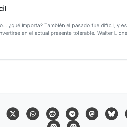
cil
pero… ¿qué importa? También el pasado fue difícil, y e
vertirse en el actual presente tolerable. Walter Lion
Facebook
X (Twitter)
Whatsapp
Reddit
Telegram
Mastodon
Bl
Pinterest
Pinterest Citas