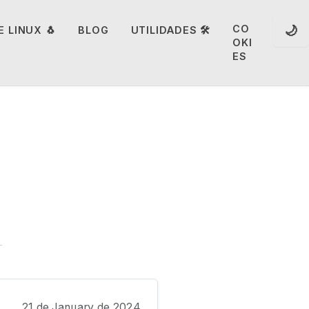
🌙
CO
 LINUX 🐧
BLOG
UTILIDADES 🛠️
OKI
ES
21 de January de 2024