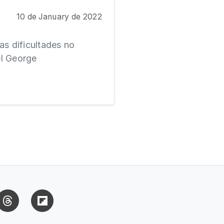
10 de January de 2022
sas dificultades no
el George
uesky
Threads
Flipboard