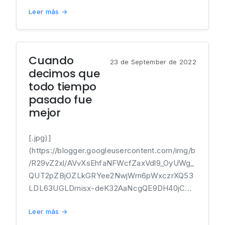
Leer más →
Cuando
23 de September de 2022
decimos que
todo tiempo
pasado fue
mejor
[.jpg)]
(https://blogger.googleusercontent.com/img/b
/R29vZ2xl/AVvXsEhfaNFWcfZaxVdl9_OyUWg_
QUT2pZBjOZLkGRYee2NwjWrn6pWxczrXQ53
LDL63UGLDmisx-deK32AaNcgQE9DH40jC...
Leer más →