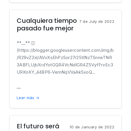
Cualquiera tiempo
7 de July de 2022
pasado fue mejor
**__** []
(https://blogger.googleusercontent.com/img/b
/R29vZ2xl/AVvXsEhPzSor27r25tINzTSnneTNR
3ABFLUjbXrdYotGQR4VcNdlGR4Z5VyfFrvEc3
URKnXY_44BP6-VemNqVVaAk5xoQ...
__
Leer más →
El futuro será
10 de January de 2022