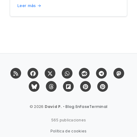
Leer más →
RSS
Facebook
X (Twitter)
Whatsapp
Reddit
Telegram
Mast
Bluesky
Threads
Flipboard
Pinterest
Pinterest Cit
© 2026
David P.
•
Blog EnFaseTerminal
565 publicaciones
Política de cookies