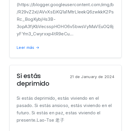
(https://blogger.googleusercontent.com/img/b
/R29vZ2xl/AVvXsEiKQ1a1MtrLleekQ6zwkkK2Ps
Rc_BogKybjHs3B-
3opA3fjKbVecsspHOHO6v5bwsVyMaVEuOQ8j
yFYm3_Cwyrxxp4tR9eCu...
Leer más →
Si estás
21 de January de 2024
deprimido
Si estás deprimido, estás viviendo en el
pasado. Si estás ansioso, estás viviendo en el
futuro. Si estás en paz, estas viviendo el
presente.Lao-Tse 老子