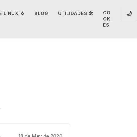
🌙
CO
 LINUX 🐧
BLOG
UTILIDADES 🛠️
OKI
ES
.
18 de May de 2020