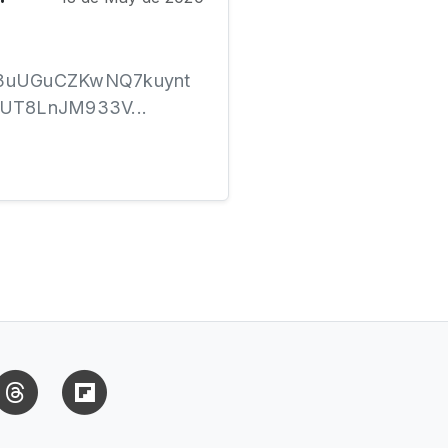
Irp3uUGuCZKwNQ7kuynt
UT8LnJM933V...
uesky
Threads
Flipboard