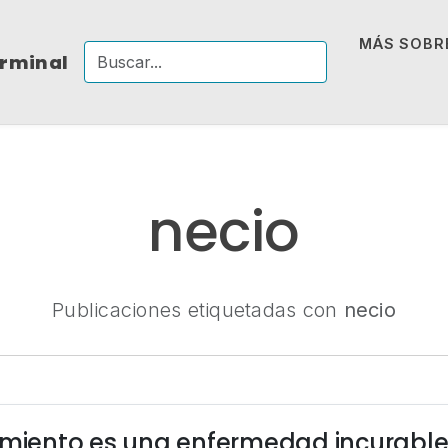
MÁS SOBRE
erminal
necio
Publicaciones etiquetadas con
necio
imiento es una enfermedad incurable