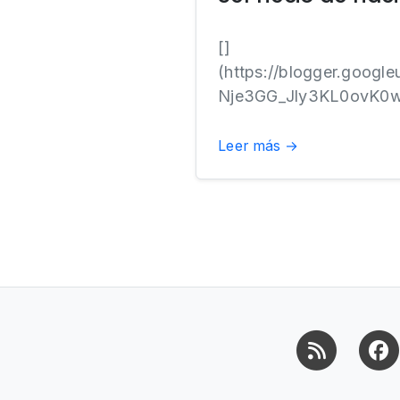
[]
(https://blogger.goo
Nje3GG_Jly3KL0ovK0
Leer más →
RSS