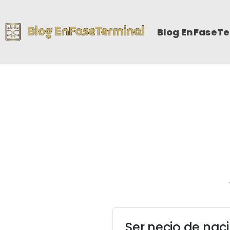
Blog EnFaseT
Ser necio de nac