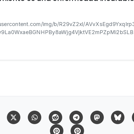
gleusercontent.com/img/b/R29vZ2xl/AVvXsEgd9Yxq
w9La0WxaeBGNHPBy8aWjg4VjktVE2mPZpMi2bSLB
Facebook
X (Twitter)
Whatsapp
Reddit
Telegram
Mastodon
Bl
Pinterest
Pinterest Citas